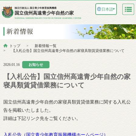
独立行政法人 国立青少年教育振興機構
日本語
▼
国立信州高遠青少年自然の家
NATIONAL SHINSHUTAKATO YOUTH OUTDOOR LEARNING CENTER
トップ
新着情報一覧
【入札公告】国立信州高遠青少年自然の家寝具類賃貸借業務について
2026.01.16
お知らせ
【入札公告】国立信州高遠青少年自然の家
寝具類賃貸借業務について
国立信州高遠青少年自然の家寝具類賃貸借業務に関する入札公
告を掲載いたしました。
詳細は下記リンク先をご覧ください。
入札公告（国立青少年教育振興機構ホームページ）