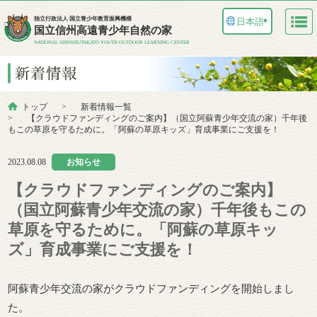
独立行政法人 国立青少年教育振興機構
日本語
▼
国立信州高遠青少年自然の家
NATIONAL SHINSHUTAKATO YOUTH OUTDOOR LEARNING CENTER
トップ
新着情報一覧
【クラウドファンディングのご案内】（国立阿蘇青少年交流の家）千年後
もこの草原を守るために。「阿蘇の草原キッズ」育成事業にご支援を！
2023.08.08
お知らせ
【クラウドファンディングのご案内】
（国立阿蘇青少年交流の家）千年後もこの
草原を守るために。「阿蘇の草原キッ
ズ」育成事業にご支援を！
阿蘇青少年交流の家がクラウドファンディングを開始しまし
た。