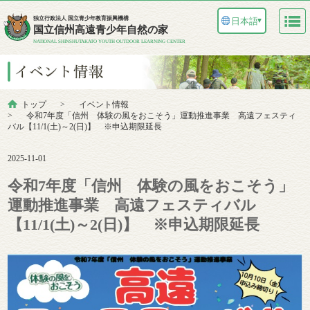
独立行政法人 国立青少年教育振興機構
日本語
▼
国立信州高遠青少年自然の家
NATIONAL SHINSHUTAKATO YOUTH OUTDOOR LEARNING CENTER
トップ
イベント情報
令和7年度「信州 体験の風をおこそう」運動推進事業 高遠フェスティ
バル【11/1(土)～2(日)】 ※申込期限延長
2025-11-01
令和7年度「信州 体験の風をおこそう」
運動推進事業 高遠フェスティバル
【11/1(土)～2(日)】 ※申込期限延長