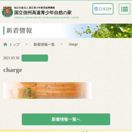
独立行政法人 国立青少年教育振興機構
日本語
▼
国立信州高遠青少年自然の家
NATIONAL SHINSHUTAKATO YOUTH OUTDOOR LEARNING CENTER
charge
トップ
新着情報一覧
2021.03.30
charge
新着情報一覧へ